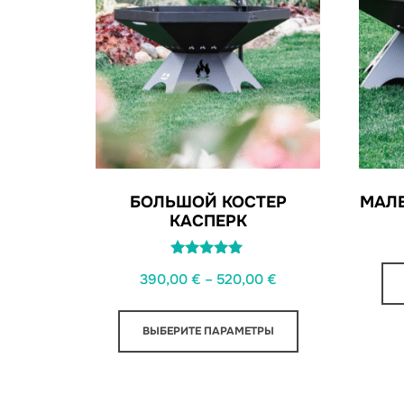
БОЛЬШОЙ КОСТЕР
МАЛЕ
КАСПЕРК
Оценка
Диапазон
390,00
€
–
520,00
€
5.00
из 5
цен:
У
390,00 €
ВЫБЕРИТЕ ПАРАМЕТРЫ
этого
–
продукта
520,00 €
есть