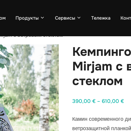
ом
Продукты
Cервисы
Tележка
Кон
irjam с ветровым стеклом
Кемпинго
Mirjam с
стеклом
Ди
390,00
€
–
610,00
€
це
Камин современного д
39
ветрозащитной планко
–