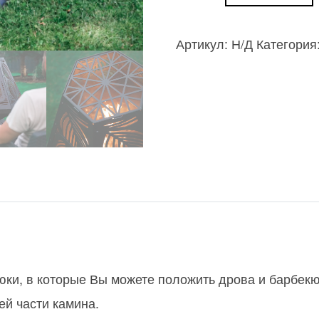
товара
Кемпинговая
Артикул:
Н/Д
Категория
лодка
Mirjam
с
ветровым
стеклом
ки, в которые Вы можете положить дрова и барбекю,
ей части камина.