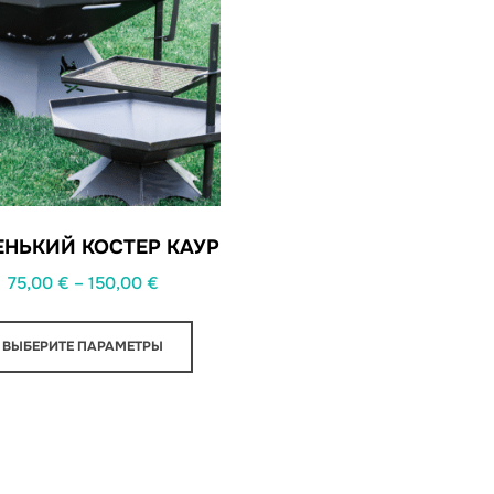
НЬКИЙ КОСТЕР КАУР
Диапазон
75,00
€
–
150,00
€
цен:
У
75,00 €
ВЫБЕРИТЕ ПАРАМЕТРЫ
этого
–
продукта
150,00 €
есть
несколько