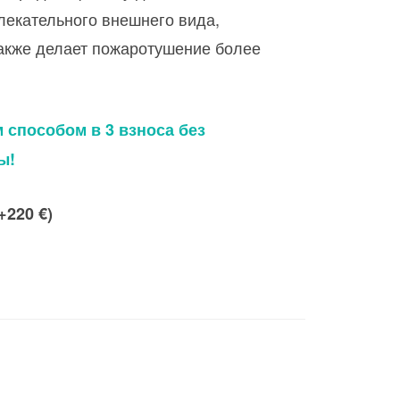
лекательного внешнего вида,
0,00 €
акже делает пожаротушение более
способом в 3 взноса без
ы!
(+220 €)