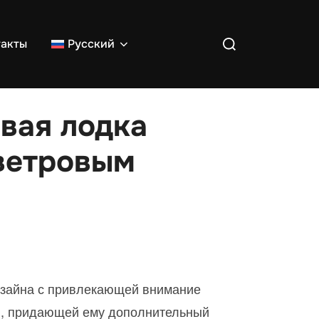
Поиск:
такты
Русский
вая лодка
 ветровым
апазон
н:
изайна с привлекающей внимание
0,00 €
й, придающей ему дополнительный